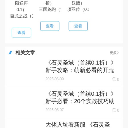
三国跑跑（首续0.1折）
项羽传（0.1折狂送版）
巨龙之战（顶级卡无限送再0.1）
查看
查看
查看
相关文章
更多
《石灵圣域（首续0.1折）》
新手攻略：萌新必看的开荒
宝典！
2025-06-09
0
《石灵圣域（首续0.1折）》
新手必看：20个实战技巧助
你称霸异界！
2025-06-07
0
大佬入坑看新服 《石灵圣