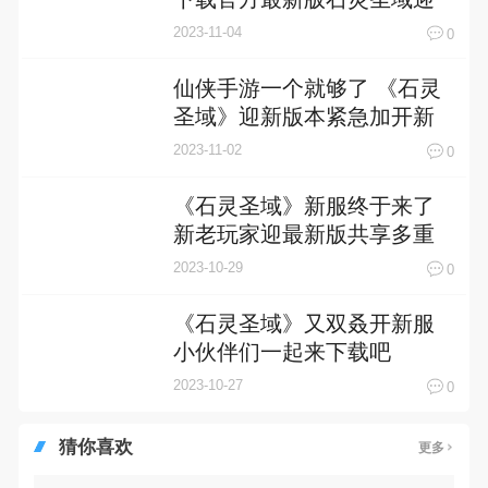
接新征程
2023-11-04
0
仙侠手游一个就够了 《石灵
圣域》迎新版本紧急加开新
服
2023-11-02
0
《石灵圣域》新服终于来了
新老玩家迎最新版共享多重
礼包
2023-10-29
0
《石灵圣域》又双叒开新服
小伙伴们一起来下载吧
2023-10-27
0
猜你喜欢
更多