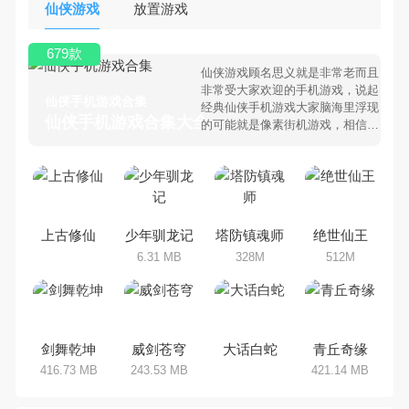
仙侠游戏
放置游戏
679款
仙侠游戏顾名思义就是非常老而且
非常受大家欢迎的手机游戏，说起
仙侠手机游戏合集
经典仙侠手机游戏大家脑海里浮现
仙侠手机游戏合集大全 >
的可能就是像素街机游戏，相信很
多80、90后朋友还是记忆犹新
吧。那么，我们当年曾经玩过的仙
侠手机游戏有哪些呢？游戏今天，
乐途下载站小编芒果味的怪咖给大
家搜集整理了所以仙侠手机游戏合
集，欢迎大家前来选择下载体验
上古修仙
少年驯龙记
塔防镇魂师
绝世仙王
6.31 MB
328M
512M
剑舞乾坤
威剑苍穹
大话白蛇
青丘奇缘
416.73 MB
243.53 MB
421.14 MB