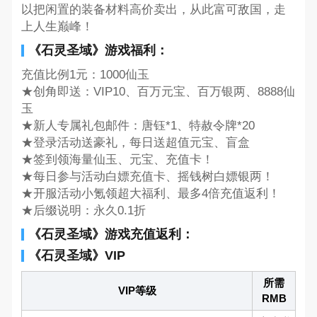
以把闲置的装备材料高价卖出，从此富可敌国，走
上人生巅峰！
《石灵圣域》游戏福利：
充值比例1元：1000仙玉
★创角即送：VIP10、百万元宝、百万银两、8888仙
玉
★新人专属礼包邮件：唐钰*1、特赦令牌*20
★登录活动送豪礼，每日送超值元宝、盲盒
★签到领海量仙玉、元宝、充值卡！
★每日参与活动白嫖充值卡、摇钱树白嫖银两！
★开服活动小氪领超大福利、最多4倍充值返利！
★后缀说明：永久0.1折
《石灵圣域》游戏充值返利：
《石灵圣域》VIP
所需
VIP等级
RMB