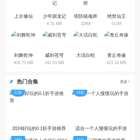
乐途下载站小编芒果味的怪咖给大
家搜集整理了所以仙侠手机游戏合
集，欢迎大家前来选择下载体验
上古修仙
少年驯龙记
塔防镇魂师
绝世仙王
6.31 MB
328M
512M
剑舞乾坤
威剑苍穹
大话白蛇
青丘奇缘
416.73 MB
243.53 MB
421.14 MB
热门合集
更多
21款
16款
2024好玩的0.1折手游推荐
适合一个人慢慢玩的手游
18款
21款