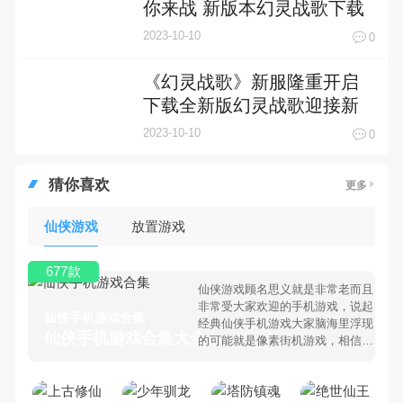
你来战 新版本幻灵战歌下载
一并送上
2023-10-10
0
《幻灵战歌》新服隆重开启
下载全新版幻灵战歌迎接新
征程
2023-10-10
0
猜你喜欢
更多
仙侠游戏
放置游戏
677款
仙侠游戏顾名思义就是非常老而且
非常受大家欢迎的手机游戏，说起
仙侠手机游戏合集
经典仙侠手机游戏大家脑海里浮现
仙侠手机游戏合集大全 >
的可能就是像素街机游戏，相信很
多80、90后朋友还是记忆犹新
吧。那么，我们当年曾经玩过的仙
侠手机游戏有哪些呢？游戏今天，