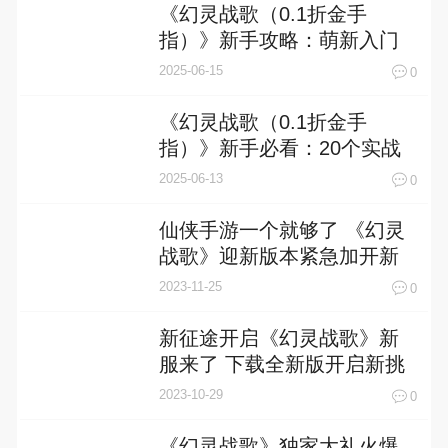
《幻灵战歌（0.1折金手
指）》新手攻略：萌新入门
操作指南
2025-06-15
0
《幻灵战歌（0.1折金手
指）》新手必看：20个实战
技巧助你开局即巅峰！
2025-06-13
0
仙侠手游一个就够了 《幻灵
战歌》迎新版本紧急加开新
服
2023-11-25
0
新征途开启《幻灵战歌》新
服来了 下载全新版开启新挑
战
2023-10-29
0
《幻灵战歌》独家大礼火爆