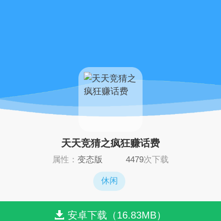
天天竞猜之疯狂赚话费
属性：
变态版
4479
次下载
休闲
安卓下载（16.83MB）