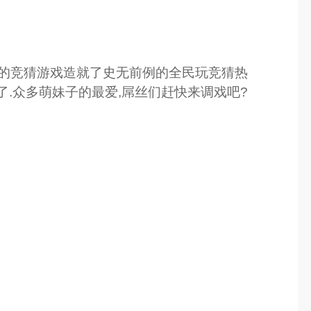
激的竞猜游戏造就了史无前例的全民玩竞猜热
爆了.众多萌妹子的最爱,屌丝们赶快来调戏吧?