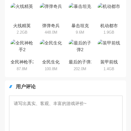
吧。那么，我们当年曾经玩过的射
击手机游戏有哪些呢？游戏今天，
乐途下载站小编芒果味的怪咖给大
家搜集整理了所以射击手机游戏合
集，欢迎大家前来选择下载体验
火线精英
弹弹奇兵
暴击坦克
机动都市
2.2GB
448.0M
9.6M
1.9GB
全民神枪手2
全民生化
最后的子弹2
装甲前线
87.8M
100.8M
202.0M
1.4GB
用户评论