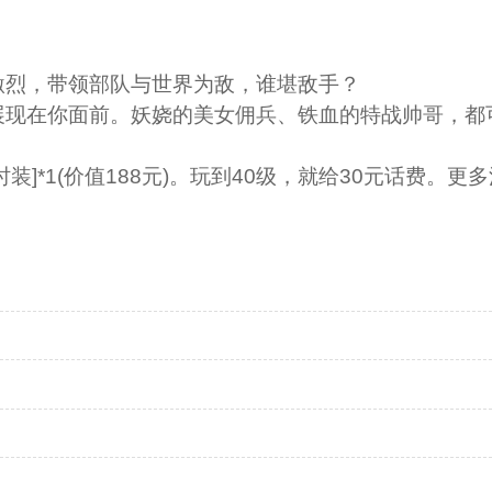
激烈，带领部队与世界为敌，谁堪敌手？
展现在你面前。妖娆的美女佣兵、铁血的特战帅哥，都
]*1(价值188元)。玩到40级，就给30元话费。更