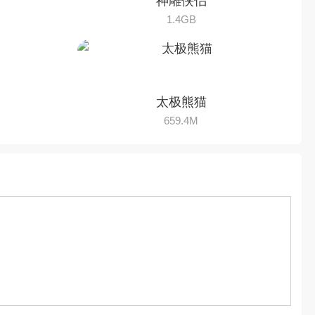
神雕侠侣
1.4GB
太极熊猫
659.4M