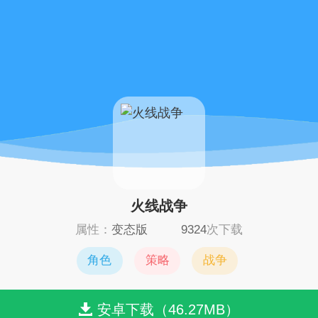
火线战争
属性：
变态版
9324
次下载
角色
策略
战争
安卓下载（46.27MB）