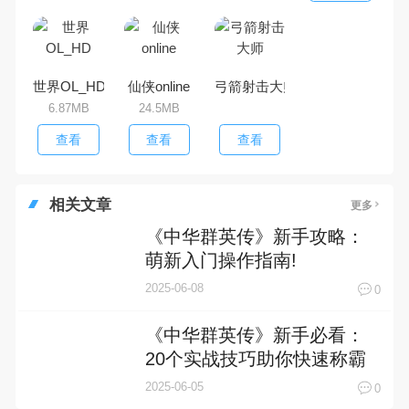
世界OL_HD
仙侠online
弓箭射击大师
6.87MB
24.5MB
查看
查看
查看
相关文章
更多
《中华群英传》新手攻略：
萌新入门操作指南!
2025-06-08
0
《中华群英传》新手必看：
20个实战技巧助你快速称霸
三国
2025-06-05
0