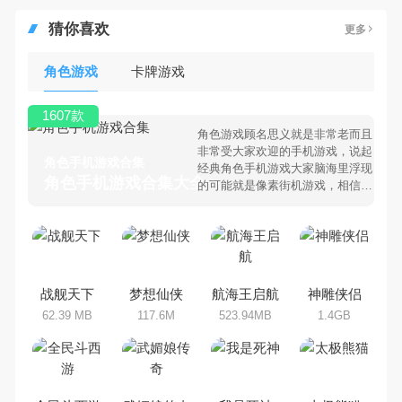
猜你喜欢
更多
角色游戏
卡牌游戏
1607款
角色游戏顾名思义就是非常老而且
非常受大家欢迎的手机游戏，说起
角色手机游戏合集
经典角色手机游戏大家脑海里浮现
角色手机游戏合集大全 >
的可能就是像素街机游戏，相信很
多80、90后朋友还是记忆犹新
吧。那么，我们当年曾经玩过的角
色手机游戏有哪些呢？游戏今天，
乐途下载站小编芒果味的怪咖给大
家搜集整理了所以角色手机游戏合
集，欢迎大家前来选择下载体验
战舰天下
梦想仙侠
航海王启航
神雕侠侣
62.39 MB
117.6M
523.94MB
1.4GB