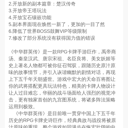
2.开放新的副本篇章：楚汉传奇
3.开放帝王塔玩法
4.开放宝石镶嵌功能
5.副本界面现在焕然一新了，更加的一目了然
6.降低了世界BOSS鼓舞VIP等级限制
7.修改了部分系统没有获得国力值的错误
《中华群英传》是一款RPG卡牌手游巨作，禹帝商
汤、秦皇汉武、唐宗宋祖、名臣良将、美女妖姬等
史上著名人物都可被你征召驾驭，跟随历史原汁原
味的故事情节，并引入诙谐幽默的剧情对话，再现
上下五千年天朝盛世。游戏中宏大的天命百将图让
你的武将搭配更具玩法特色，精美的卡牌人物设计
让人过目难忘，华丽的战斗场面给人强烈的视觉冲
击，更有独家首创的九宫图系统，将诸多阵法策略
运用到极致。
《中华群英传》是目前唯一贯穿中国上下五千年
历史的RPG卡牌史诗巨作，经典典故与战役将被原
汁原味的重现。整个游戏如同漫步在恢宏壮阔的中