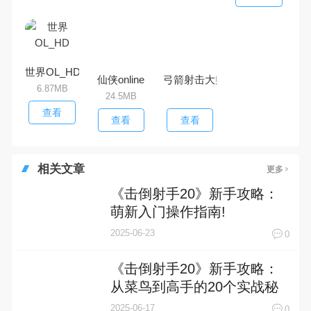
世界OL_HD
仙侠online
弓箭射击大师
6.87MB
24.5MB
查看
查看
查看
相关文章
更多
《击倒射手20》新手攻略：
萌新入门操作指南!
2025-06-23
0
《击倒射手20》新手攻略：
从菜鸟到高手的20个实战秘
籍
2025-06-17
0