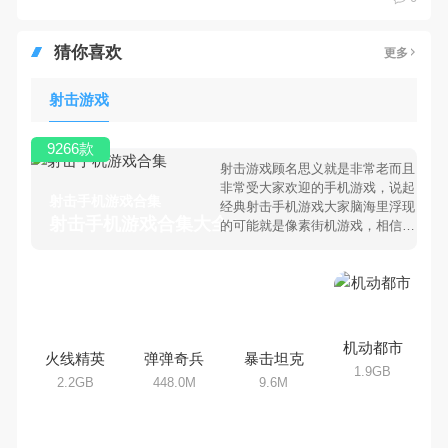
猜你喜欢
更多
射击游戏
9266款
射击游戏顾名思义就是非常老而且
非常受大家欢迎的手机游戏，说起
射击手机游戏合集
经典射击手机游戏大家脑海里浮现
射击手机游戏合集大全 >
的可能就是像素街机游戏，相信很
多80、90后朋友还是记忆犹新
吧。那么，我们当年曾经玩过的射
击手机游戏有哪些呢？游戏今天，
乐途下载站小编芒果味的怪咖给大
家搜集整理了所以射击手机游戏合
集，欢迎大家前来选择下载体验
机动都市
火线精英
弹弹奇兵
暴击坦克
1.9GB
2.2GB
448.0M
9.6M