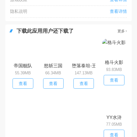
隐私说明
查看详情
下载此应用用户还下载了
更多
格斗火影
帝国舰队
怒斩三国
堕落泰坦-王者归来
93.83MB
55.39MB
66.34MB
147.13MB
查看
查看
查看
查看
YY水浒
77.05MB
查看