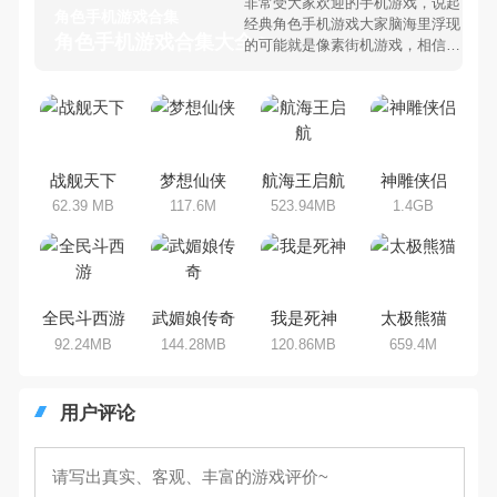
非常受大家欢迎的手机游戏，说起
角色手机游戏合集
经典角色手机游戏大家脑海里浮现
角色手机游戏合集大全 >
的可能就是像素街机游戏，相信很
多80、90后朋友还是记忆犹新
吧。那么，我们当年曾经玩过的角
色手机游戏有哪些呢？游戏今天，
乐途下载站小编芒果味的怪咖给大
家搜集整理了所以角色手机游戏合
集，欢迎大家前来选择下载体验
战舰天下
梦想仙侠
航海王启航
神雕侠侣
62.39 MB
117.6M
523.94MB
1.4GB
全民斗西游
武媚娘传奇
我是死神
太极熊猫
92.24MB
144.28MB
120.86MB
659.4M
用户评论