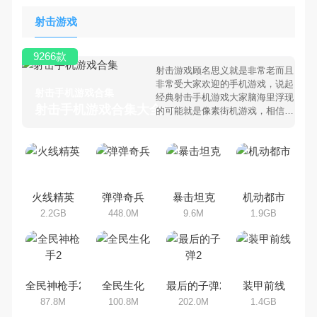
射击游戏
9266款
射击游戏顾名思义就是非常老而且
非常受大家欢迎的手机游戏，说起
射击手机游戏合集
经典射击手机游戏大家脑海里浮现
射击手机游戏合集大全 >
的可能就是像素街机游戏，相信很
多80、90后朋友还是记忆犹新
吧。那么，我们当年曾经玩过的射
击手机游戏有哪些呢？游戏今天，
乐途下载站小编芒果味的怪咖给大
家搜集整理了所以射击手机游戏合
集，欢迎大家前来选择下载体验
火线精英
弹弹奇兵
暴击坦克
机动都市
2.2GB
448.0M
9.6M
1.9GB
全民神枪手2
全民生化
最后的子弹2
装甲前线
87.8M
100.8M
202.0M
1.4GB