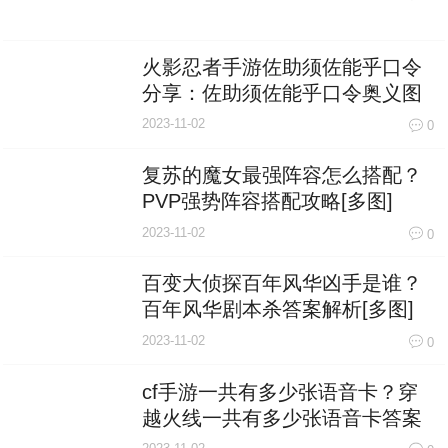
火影忍者手游佐助须佐能乎口令
分享：佐助须佐能乎口令奥义图
奖励一览[多图]
2023-11-02
0
复苏的魔女最强阵容怎么搭配？
PVP强势阵容搭配攻略[多图]
2023-11-02
0
百变大侦探百年风华凶手是谁？
百年风华剧本杀答案解析[多图]
2023-11-02
0
cf手游一共有多少张语音卡？穿
越火线一共有多少张语音卡答案
[多图]