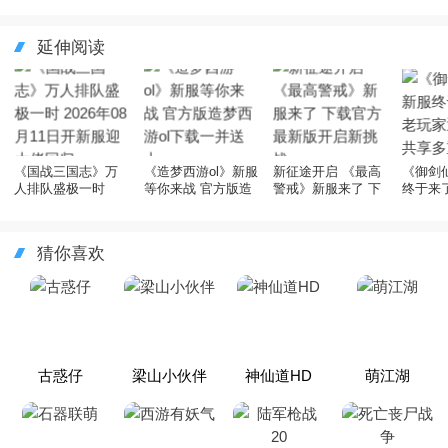
延伸阅读
《国战三国志》万
《造梦西游ol》新服
新征途开启 《最高
《御剑
人排队盛极一时
等你来战 官方版造
警戒》新服来了 下
终于来
2026年08月11日开
梦西游ol下载一并送
载官方最新版开启
迎最新
新服迎大佬回归
上
新挑战
礼包
猜你喜欢
古惑仔
梁山小伙伴
神仙道HD
萌江湖