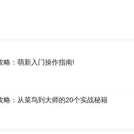
攻略：从菜鸟到大师的20个实战秘籍
养成游戏
女生游戏
而且非常受大家欢迎的手机游戏，说起经典策略手机游戏大家脑海里
曾经玩过的策略手机游戏有哪些呢？游戏今天，乐途下载站小编芒果