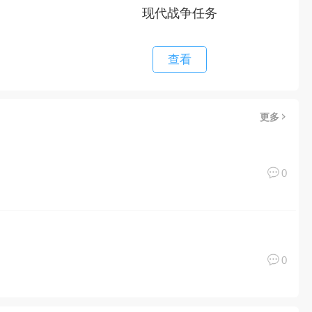
0
0
更多
浮现的可能就是像素街机游戏，相信很多80、90后朋友还是记
味的怪咖给大家搜集整理了所以策略手机游戏合集，欢迎大家前