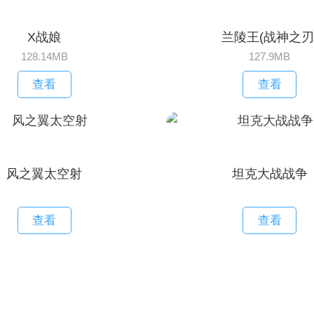
X战娘
兰陵王(战神之刃
128.14MB
127.9MB
查看
查看
风之翼太空射
坦克大战战争
查看
查看
攻略：萌新入门操作指南!