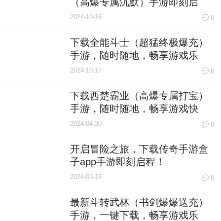
（高爆专属沉默）手游即刻启
程！
2024-10-16
0
下载全能斗士（超猛终极爆充）
手游，随时随地，畅享游戏乐
趣！
2024-10-17
0
下载西楚霸业（高爆专属打宝）
手游，随时随地，畅享游戏快
感！
2024-04-30
0
开启冒险之旅，下载传奇手游盒
子app手游即刻启程！
2024-03-15
0
最新斗转武林（书剑爆爆送充）
手游，一键下载，畅享游戏乐