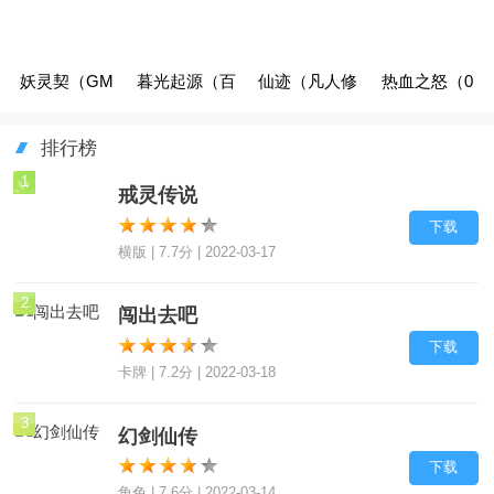
梦
妖灵契（GM
暮光起源（百
仙迹（凡人修
热血之怒（0
限血蛋）（删
万抵扣免充删
仙录）
元送充亿爆）
排行榜
档内测）
测）
1
戒灵传说
下载
横版 | 7.7分 | 2022-03-17
2
闯出去吧
下载
卡牌 | 7.2分 | 2022-03-18
3
幻剑仙传
下载
角色 | 7.6分 | 2022-03-14