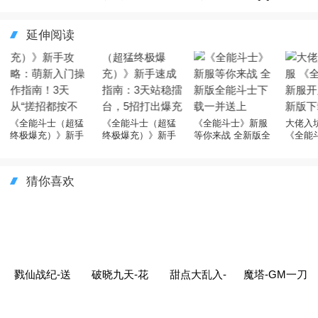
延伸阅读
《全能斗士（超猛
《全能斗士（超猛
《全能斗士》新服
大佬入
终极爆充）》新手
终极爆充）》新手
等你来战 全新版全
《全能
攻略：萌新入门操
速成指南：3天站稳
能斗士下载一并送
开启 
作指南！3天从“搓
擂台，5招打出爆充
上
载奉上
招都按不顺”到“连招
快感！
猜你喜欢
如呼吸”
戮仙战纪-送
破晓九天-花
甜点大乱入-
魔塔-GM一刀
GM50万充
贝刷直充
开局千抽宝可
流