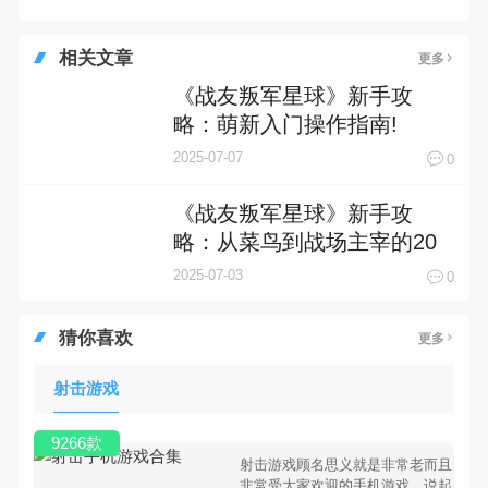
相关文章
更多
《战友叛军星球》新手攻
略：萌新入门操作指南!
2025-07-07
0
《战友叛军星球》新手攻
略：从菜鸟到战场主宰的20
个实战秘籍
2025-07-03
0
猜你喜欢
更多
射击游戏
9266款
射击游戏顾名思义就是非常老而且
非常受大家欢迎的手机游戏，说起