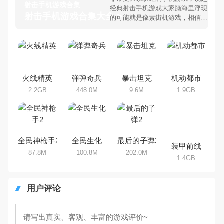
射击手机游戏合集
经典射击手机游戏大家脑海里浮现
射击手机游戏合集大全 >
的可能就是像素街机游戏，相信很
多80、90后朋友还是记忆犹新
吧。那么，我们当年曾经玩过的射
击手机游戏有哪些呢？游戏今天，
乐途下载站小编芒果味的怪咖给大
家搜集整理了所以射击手机游戏合
集，欢迎大家前来选择下载体验
火线精英
弹弹奇兵
暴击坦克
机动都市
2.2GB
448.0M
9.6M
1.9GB
全民神枪手2
全民生化
最后的子弹2
装甲前线
87.8M
100.8M
202.0M
1.4GB
用户评论